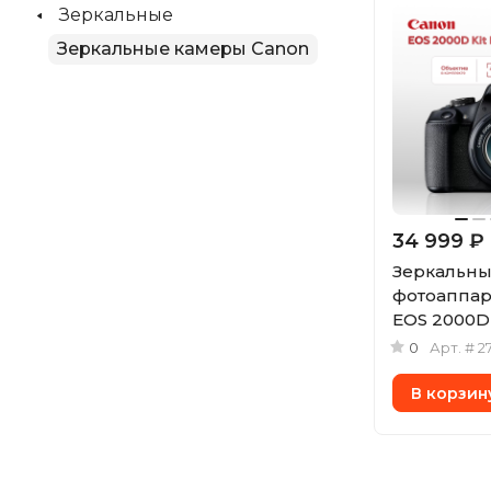
Зеркальные
Зеркальные камеры Canon
34 999 ₽
Зеркальн
фотоаппар
EOS 2000D K
55mm IS II
0
Арт.
# 2
(уцененны
В корзин