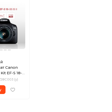
ый
ат Canon
it EF-S 18-
728C003 (у)
й)
у