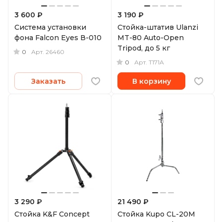
3 600 ₽
3 190 ₽
Система установки
Стойка-штатив Ulanzi
фона Falcon Eyes В-010
MT-80 Auto-Open
Tripod, до 5 кг
0
Арт.
26460
0
Арт.
T171A
Заказать
В корзину
3 290 ₽
21 490 ₽
Стойка K&F Concept
Стойка Kupo CL-20M