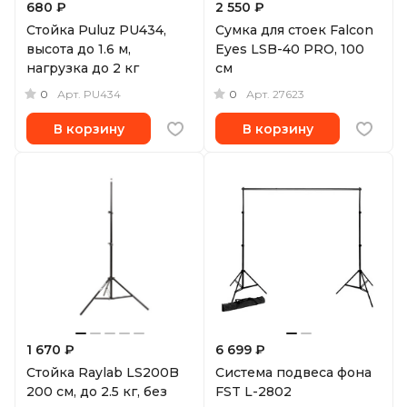
680 ₽
2 550 ₽
Стойка Puluz PU434,
Сумка для стоек Falcon
высота до 1.6 м,
Eyes LSB-40 PRO, 100
нагрузка до 2 кг
см
0
0
Арт.
PU434
Арт.
27623
В корзину
В корзину
1 670 ₽
6 699 ₽
Стойка Raylab LS200B
Система подвеса фона
200 см, до 2.5 кг, без
FST L-2802