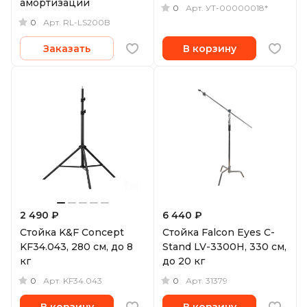
амортизации
0
Арт.
УТ-00000018*
0
Арт.
RL-LS200B
Заказать
В корзину
2 490 ₽
6 440 ₽
Стойка K&F Concept
Стойка Falcon Eyes C-
KF34.043, 280 см, до 8
Stand LV-3300H, 330 см,
кг
до 20 кг
0
0
Арт.
KF34.043
Арт.
31379
В корзину
В корзину