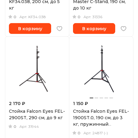
KF34.038, 200 см, до 5
Master C-Stand, 190 см,
кг
до 10 кг
0
0
Арт.
KF34.038
Арт.
31336
В корзину
В корзину
2 170 ₽
1 150 ₽
Стойка Falcon Eyes FEL-
Стойка Falcon Eyes FEL-
2900ST, 290 см, до 9 кг
1900ST.0, 190 см, до 3
кг, пружинный
0
Арт.
31944
амортизатор
0
Арт.
24817 (-)