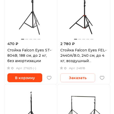
470 ₽
2 780 ₽
Стойка Falcon Eyes ST-
Стойка Falcon Eyes FEL-
804B, 188 см, до 2 кг,
2440A/B.0, 240 см, до 4
без амортизации
кг, воздушный
амортизатор
0
0
Арт.
27625 (-)
Арт.
24818
В корзину
Заказать