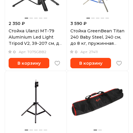
2 350 ₽
3 590 ₽
Стойка Ulanzi MT-79
Стойка GreenBean Titan
Aluminium Led Light
240 Baby Steel, 240 см,
Tripod V2, 39-207 см, до
до 8 кг, пружинная
1 кг
амортизация
0
0
Арт.
T075GBB2
Арт.
27411
В корзину
В корзину