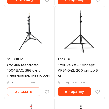
29 990 ₽
1 590 ₽
Стойка Manfrotto
Стойка K&F Concept
1004BAC, 366 см, с
KF34.042, 200 см, до 5
пневмоамортизатором
кг
0
0
Арт.
1004BAC
Арт.
KF34.042
Заказать
В корзину