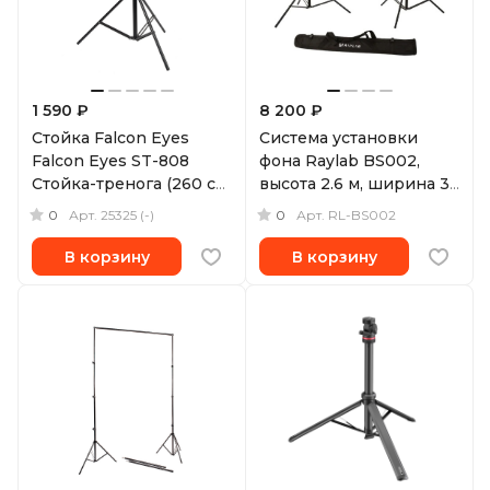
1 590 ₽
8 200 ₽
Стойка Falcon Eyes
Система установки
Falcon Eyes ST-808
фона Raylab BS002,
Стойка-тренога (260 см,
высота 2.6 м, ширина 3
5 кг)
м
0
0
Арт.
25325 (-)
Арт.
RL-BS002
В корзину
В корзину