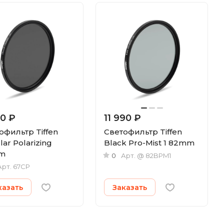
90 ₽
11 990 ₽
офильтр Tiffen
Светофильтр Tiffen
lar Polarizing
Black Pro-Mist 1 82mm
m
0
Арт.
@ 82BPM1
Арт.
67CP
казать
Заказать