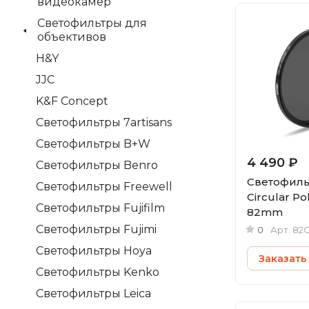
видеокамер
Светофильтры для
объективов
H&Y
JJC
K&F Concept
Светофильтры 7artisans
Светофильтры B+W
4 490 ₽
Светофильтры Benro
Светофильт
Светофильтры Freewell
Circular Po
Светофильтры Fujifilm
82mm
Светофильтры Fujimi
0
Арт.
82
Светофильтры Hoya
Заказать
Светофильтры Kenko
Светофильтры Leica