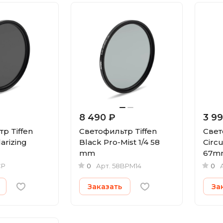
8 490 ₽
3 9
р Tiffen
Светофильтр Tiffen
Свет
larizing
Black Pro-Mist 1/4 58
Circu
mm
67m
CP
0
Арт.
58BPM14
0
Заказать
За