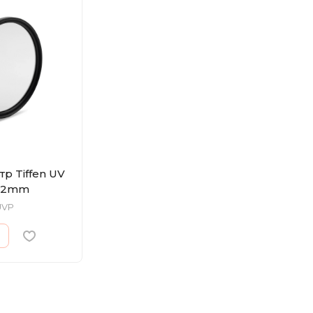
р Tiffen UV
 82mm
UVP