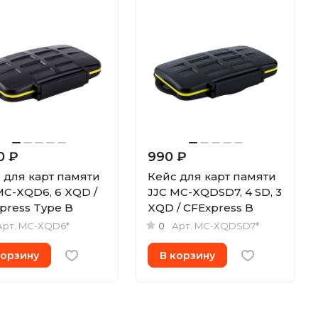
0 ₽
990 ₽
 для карт памяти
Кейс для карт памяти
MC-XQD6, 6 XQD /
JJC MC-XQDSD7, 4 SD, 3
press Type B
XQD / CFExpress B
Арт.
MC-XQD6*
0
Арт.
MC-XQDSD7*
корзину
В корзину