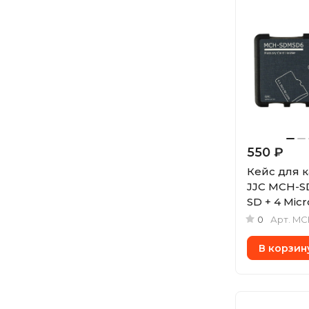
550 ₽
Кейс для 
JJC MCH-S
SD + 4 Mic
0
Арт.
MC
В корзин