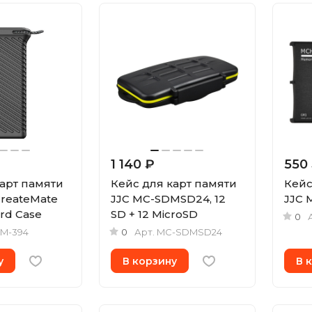
1 140 ₽
550
карт памяти
Кейс для карт памяти
Кейс
reateMate
JJC MC-SDMSD24, 12
JJC 
rd Case
SD + 12 MicroSD
0
GM-394
0
Арт.
MC-SDMSD24
у
В корзину
В 