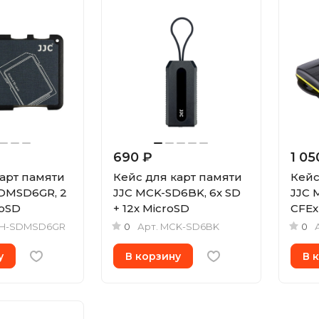
690 ₽
1 05
карт памяти
Кейс для карт памяти
Кейс
DMSD6GR, 2
JJC MCK-SD6BK, 6х SD
JJC 
roSD
+ 12х MicroSD
CFEx
H-SDMSD6GR
0
Арт.
MCK-SD6BK
0
у
В корзину
В 