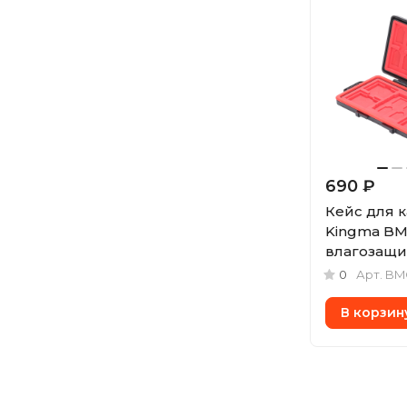
690 ₽
Кейс для 
Kingma BM
влагозащи
CFE-B + 8x 
0
Арт.
BM
microSD
В корзин