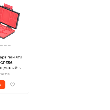
карт памяти
GP356,
щенный: 2х
SD + 10
GP356
у