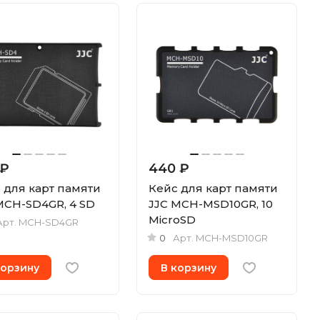
 ₽
440 ₽
 для карт памяти
Кейс для карт памяти
MCH-SD4GR, 4 SD
JJC MCH-MSD10GR, 10
MicroSD
Арт.
MCH-SD4GR
0
Арт.
MCH-MSD10GR
корзину
В корзину