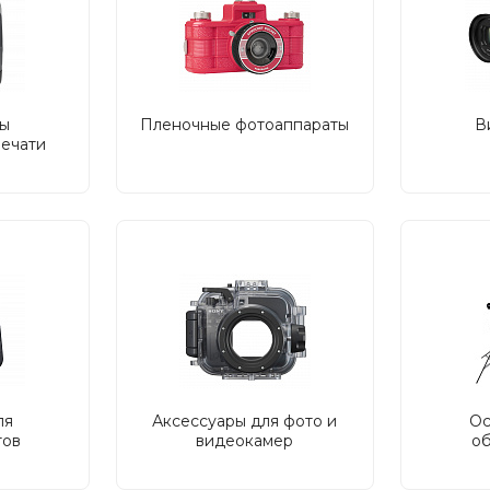
ы
Пленочные фотоаппараты
В
печати
ля
Аксессуары для фото и
Ос
тов
видеокамер
о