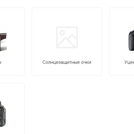
ы
Солнцезащитные очки
Уце