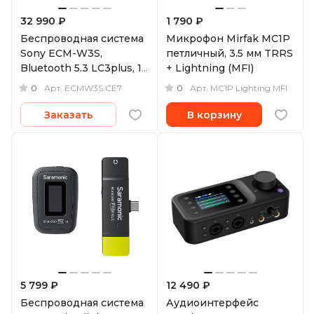
32 990 ₽
1 790 ₽
Беспроводная система
Микрофон Mirfak MC1P
Sony ECM-W3S,
петличный, 3.5 мм TRRS
Bluetooth 5.3 LC3plus, 1
+ Lightning (MFI)
микрофон, MI Shoe, 3.5
0
0
Арт.
ECMW3S.CE7
Арт.
MC1P Lighting MFI
мм, USB-C
Заказать
В корзину
5 799 ₽
12 490 ₽
Беспроводная система
Аудиоинтерфейс