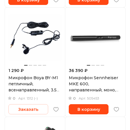
1 290 ₽
36 390 ₽
Микрофон Boya BY-M1
Микрофон Sennheiser
петличный,
MKE 600,
всенаправленный, 3.5
направленный, моно,
мм
XLR
0
0
Арт.
1312 (-)
Арт.
505453
Заказать
В корзину