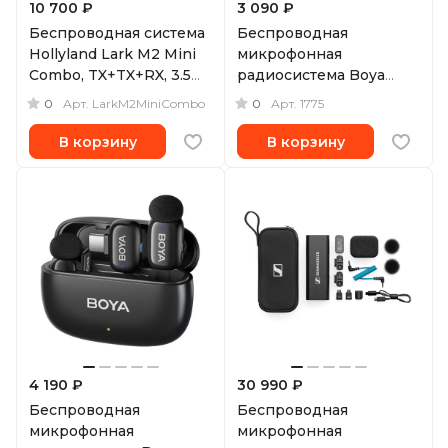
10 700 ₽
3 090 ₽
Беспроводная система
Беспроводная
Hollyland Lark M2 Mini
микрофонная
Combo, TX+TX+RX, 3.5
радиосистема Boya
мм TRS и USB-C
BOYAMINI 2,
0
0
Арт.
LarkM2MiniCombo
Арт.
1775
ультракомпактная,
двухканальная, USB-C
В корзину
В корзину
4 190 ₽
30 990 ₽
Беспроводная
Беспроводная
микрофонная
микрофонная