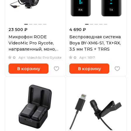
23 500 ₽
4 690 ₽
Микрофон RODE
Беспроводная система
VideoMic Pro Rycote,
Boya BY-XM6-S1, TX+RX,
направленный, моно,
3.5 мм TRS + TRRS
3.5 мм
0
0
Арт.
VideoMic Pro Rycote
Арт.
1697
В корзину
В корзину