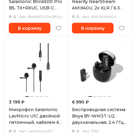
Saramonic Blink500 Pro
Nearity NearStream
B5, TX+RXUC, USB-C
AMIX40U, 2х XLR / 6.3
(уцененный)
мм входа + 1х 3.5 мм Aux
0
0
Арт.
Blink500 Pro B5 (у)
Арт.
AW-AMIX40U
В корзину
В корзину
3 199 ₽
6 990 ₽
Микрофон Saramonic
Беспроводная система
LavMicro U1C двойной
Boya BY-WM3T-U2,
петличный, кабелем 6м,
двухканальная, 2.4 ГГц,
Lighting + 3.5 мм
TX+TX+RX, USB-C
0
0
Арт.
LavMicro U1C*
Арт.
1750