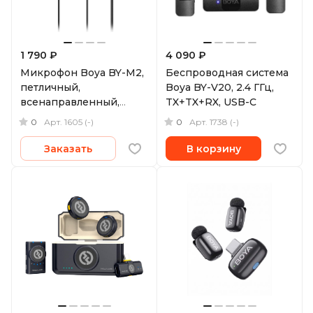
1 790 ₽
4 090 ₽
Микрофон Boya BY-M2,
Беспроводная система
петличный,
Boya BY-V20, 2.4 ГГц,
всенаправленный,
TX+TX+RX, USB-C
Lightning
0
0
Арт.
1605 (-)
Арт.
1738 (-)
Заказать
В корзину