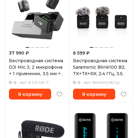
37 990 ₽
6 599 ₽
Беспроводная система
Беспроводная система
DJI Mic 3, 2 микрофона
Saramonic Blink100 B2,
+ 1 приемник, 3.5 мм +
TX+TX+RX, 2.4 ГГц, 3.5
USB-C
мм TRS / TRRS
0
0
Арт.
# DJI MIC 3
Арт.
Blink100 B2 (у)
(уцененный)
В корзину
В корзину