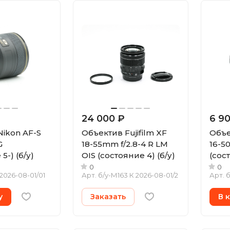
24 000 ₽
6 9
ikon AF-S
Объектив Fujifilm XF
Объе
G
18-55mm f/2.8-4 R LM
16-50
5-) (б/у)
OIS (состояние 4) (б/у)
(сост
0
0
 2026-08-01/01
Арт.
б/у-М163 К 2026-08-01/2
Арт.
б
у
Заказать
В 