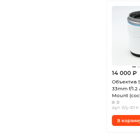
14 000 ₽
Объектив Si
33mm f/1.2
Mount (сос
(б/у)
0
Арт.
б/у-Ф1 К
В корзин