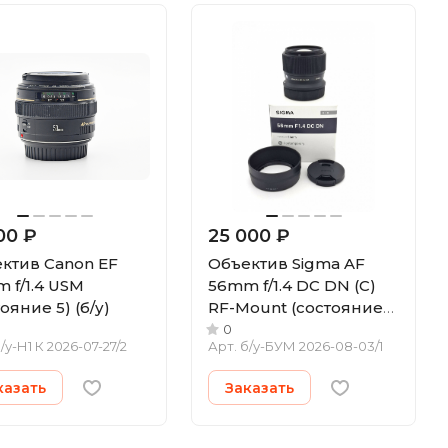
00 ₽
25 000 ₽
ктив Canon EF
Объектив Sigma AF
 f/1.4 USM
56mm f/1.4 DC DN (C)
ояние 5) (б/у)
RF-Mount (состояние
5) (б/у)
0
/у-Н1 К 2026-07-27/2
Арт.
б/у-БУМ 2026-08-03/1
казать
Заказать