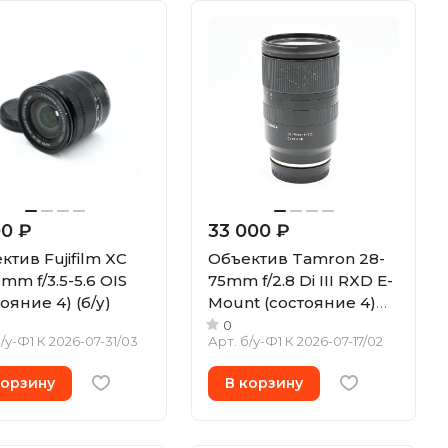
00 ₽
33 000 ₽
ктив Fujifilm XC
Объектив Tamron 28-
mm f/3.5-5.6 OIS
75mm f/2.8 Di III RXD E-
ояние 4) (б/у)
Mount (состояние 4)
(б/у)
0
/у-Ф1 К 2026-07-31/03
Арт.
б/у-Ф1 К 2026-07-17/02
корзину
В корзину