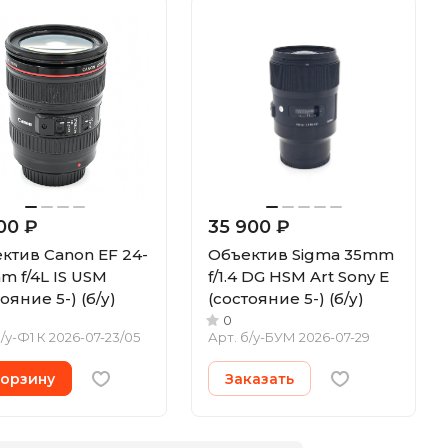
00 ₽
35 900 ₽
ктив Canon EF 24-
Объектив Sigma 35mm
m f/4L IS USM
f/1.4 DG HSM Art Sony E
ояние 5-) (б/у)
(состояние 5-) (б/у)
0
/у-Ф1 К 2026-07-23/05
Арт.
б/у-БУМ 2026-07-29
корзину
Заказать