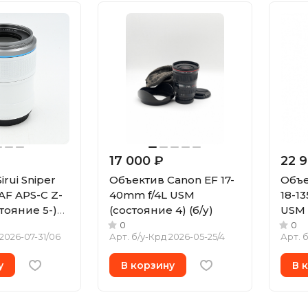
17 000 ₽
22 
rui Sniper
Объектив Canon EF 17-
Объе
 AF APS-C Z-
40mm f/4L USM
18-13
тояние 5-)
(состояние 4) (б/у)
USM 
5-) (б
0
0
 2026-07-31/06
Арт.
б/у-Крд 2026-05-25/4
Арт.
б
у
В корзину
В 