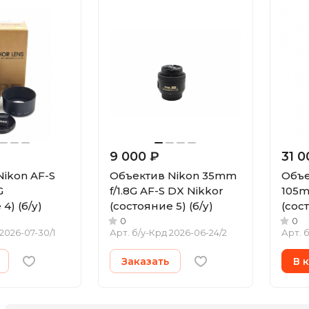
9 000 ₽
31 0
ikon AF-S
Объектив Nikon 35mm
Объе
G
f/1.8G AF-S DX Nikkor
105m
4) (б/у)
(состояние 5) (б/у)
(сост
0
0
2026-07-30/1
Арт.
б/у-Крд 2026-06-24/2
Арт.
б
Заказать
В 