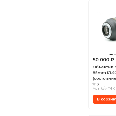
50 000 ₽
Объектив N
85mm f/1.4
(состояние 
0
Арт.
б/у-Ф1 К
В корзин