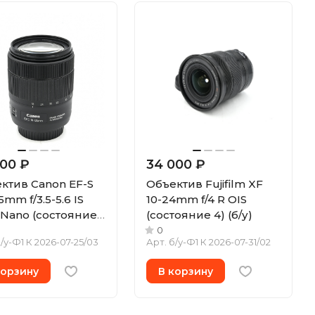
900 ₽
34 000 ₽
ктив Canon EF-S
Объектив Fujifilm XF
5mm f/3.5-5.6 IS
10-24mm f/4 R OIS
Nano (состояние
(состояние 4) (б/у)
/у)
0
/у-Ф1 К 2026-07-25/03
Арт.
б/у-Ф1 К 2026-07-31/02
корзину
В корзину