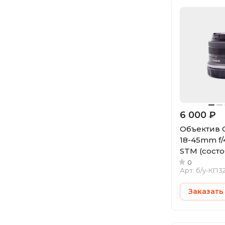
6 000 ₽
Объектив 
18-45mm f/4
STM (состоя
у)
0
Арт.
б/у-КП32
Заказать