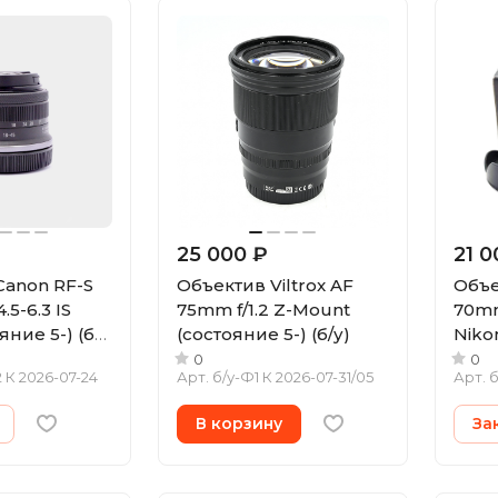
25 000 ₽
21 0
Canon RF-S
Объектив Viltrox AF
Объе
.5-6.3 IS
75mm f/1.2 Z-Mount
70mm
ние 5-) (б/
(состояние 5-) (б/у)
Niko
(б/у)
0
0
 К 2026-07-24
Арт.
б/у-Ф1 К 2026-07-31/05
Арт.
б
В корзину
За