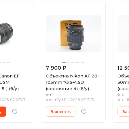
7 900 ₽
12 5
Canon EF
Объектив Nikon AF 28-
Объе
 USM
105mm f/3.5-4.5D
50mm
5-) (б/у)
(состояние 4) (б/у)
(сост
0
0
 2026-07-27/07
Арт.
б/у-Н1 К 2026-07-31/3
Арт.
б
у
Заказать
За