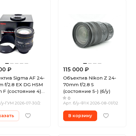
00 ₽
115 000 ₽
ктив Sigma AF 24-
Объектив Nikon Z 24-
 f/2.8 EX DG HSM
70mm f/2.8 S
n F (состояние 4)
(состояние 5-) (б/у)
0
/у-ГУМ 2026-07-30/2
Арт.
б/у-Ф1 К 2026-08-01/02
казать
В корзину