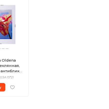
 Oldena
теклянная,
, антиблик
03A 15*21
у