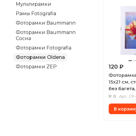
Мультирамки
Рамы Fotografia
Фоторамки Baummann
Фоторамки Baummann
Сосна
Фоторамки Fotografia
Фоторамки Oldena
120 ₽
Фоторамки ZEP
Фоторамка
15х21 см, с
без багета
(CP-03A)
0
Арт.
CP-
В корзин