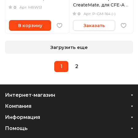
CreateMate, для CFE-A /
0
Арт.
MRWS1
SD, черный
0
Арт.
P-GM-164 (-)
В корзину
Заказать
Загрузить еще
1
2
Интернет-магазин
Компания
Информация
Помощь