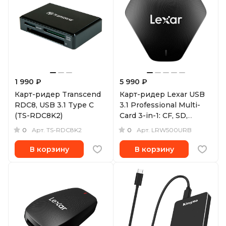
1 990 ₽
5 990 ₽
Карт-ридер Transcend
Карт-ридер Lexar USB
RDC8, USB 3.1 Type C
3.1 Professional Multi-
(TS-RDC8K2)
Card 3-in-1: CF, SD,
microSD UHS I-II
0
0
Арт.
TS-RDC8K2
Арт.
LRW500URB
В корзину
В корзину