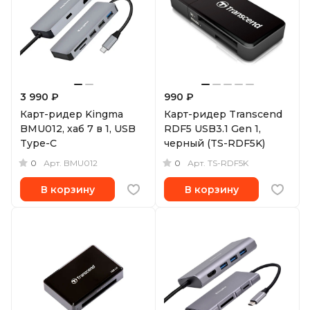
3 990 ₽
990 ₽
Карт-ридер Kingma
Карт-ридер Transcend
BMU012, хаб 7 в 1, USB
RDF5 USB3.1 Gen 1,
Type-C
черный (TS-RDF5K)
0
0
Арт.
BMU012
Арт.
TS-RDF5K
В корзину
В корзину