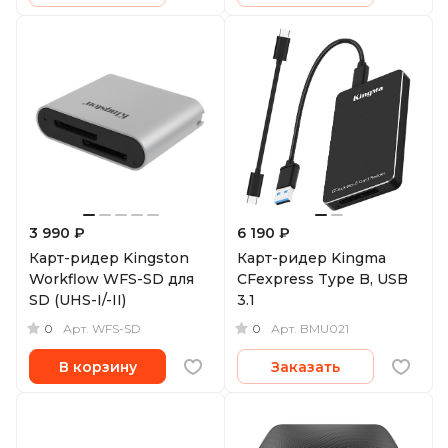
3 990 ₽
6 190 ₽
Карт-ридер Kingston
Карт-ридер Kingma
Workflow WFS-SD для
CFexpress Type B, USB
SD (UHS-I/-II)
3.1
0
0
Арт.
WFS-SD
Арт.
BMU021
В корзину
Заказать