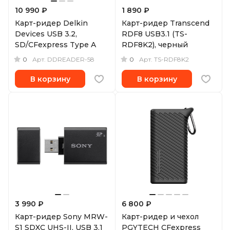
10 990 ₽
1 890 ₽
Карт-ридер Delkin
Карт-ридер Transcend
Devices USB 3.2,
RDF8 USB3.1 (TS-
SD/CFexpress Type A
RDF8K2), черный
0
0
Арт.
DDREADER-58
Арт.
TS-RDF8K2
В корзину
В корзину
3 990 ₽
6 800 ₽
Карт-ридер Sony MRW-
Карт-ридер и чехол
S1 SDXC UHS-II, USB 3.1
PGYTECH CFexpress