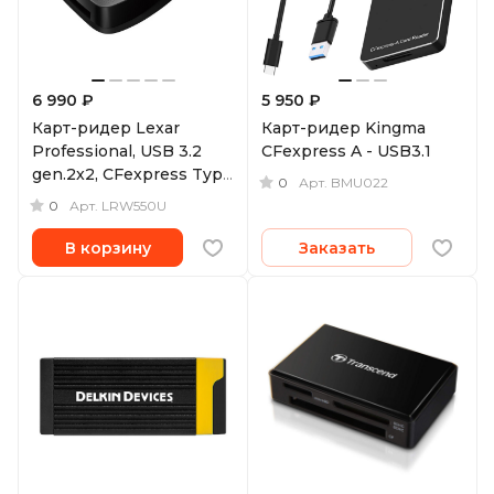
6 990 ₽
5 950 ₽
Карт-ридер Lexar
Карт-ридер Kingma
Professional, USB 3.2
CFexpress A - USB3.1
gen.2x2, CFexpress Type
0
Арт.
BMU022
B
0
Арт.
LRW550U
В корзину
Заказать