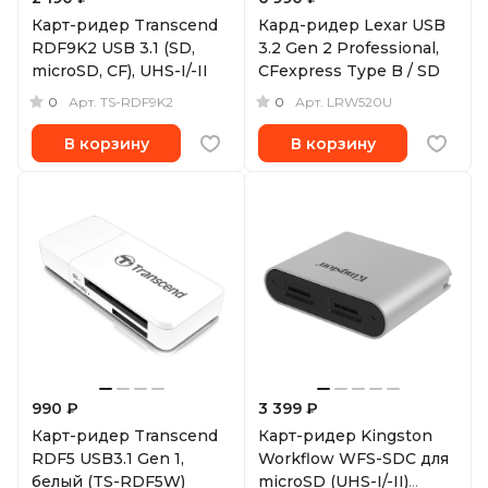
Карт-ридер Transcend
Кард-ридер Lexar USB
RDF9K2 USB 3.1 (SD,
3.2 Gen 2 Professional,
microSD, CF), UHS-I/-II
CFexpress Type B / SD
0
0
Арт.
TS-RDF9K2
Арт.
LRW520U
В корзину
В корзину
990 ₽
3 399 ₽
Карт-ридер Transcend
Карт-ридер Kingston
RDF5 USB3.1 Gen 1,
Workflow WFS-SDC для
белый (TS-RDF5W)
microSD (UHS-I/-II)