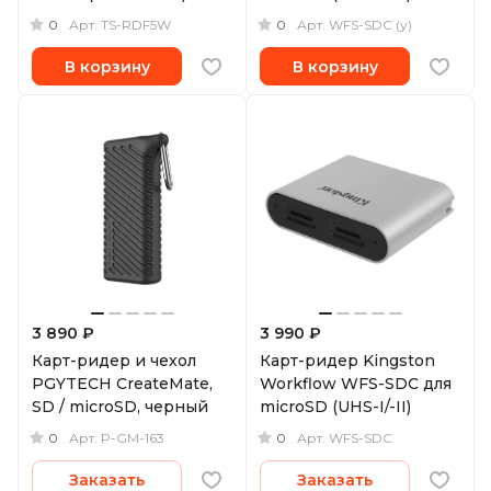
(уцененный)
0
0
Арт.
TS-RDF5W
Арт.
WFS-SDC (у)
В корзину
В корзину
3 890 ₽
3 990 ₽
Карт-ридер и чехол
Карт-ридер Kingston
PGYTECH CreateMate,
Workflow WFS-SDC для
SD / microSD, черный
microSD (UHS-I/-II)
0
0
Арт.
P-GM-163
Арт.
WFS-SDC
Заказать
Заказать