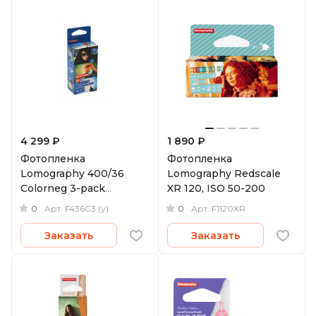
4 299 ₽
1 890 ₽
Фотопленка
Фотопленка
Lomography 400/36
Lomography Redscale
Colorneg 3-pack
XR 120, ISO 50-200
(уцененный)
0
0
Арт.
F436C3 (у)
Арт.
F1120XR
Заказать
Заказать