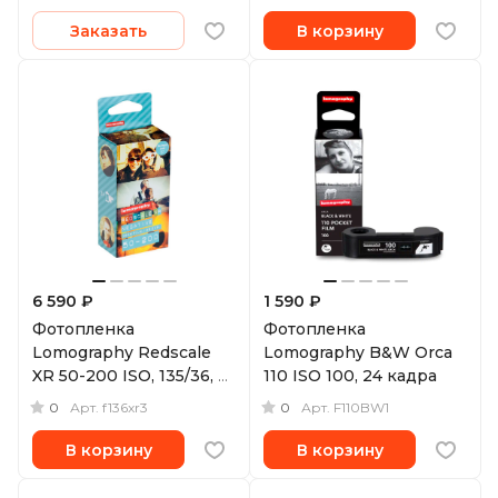
Заказать
В корзину
6 590 ₽
1 590 ₽
Фотопленка
Фотопленка
Lomography Redscale
Lomography B&W Orca
XR 50-200 ISO, 135/36, 3
110 ISO 100, 24 кадра
шт.
0
0
Арт.
f136xr3
Арт.
F110BW1
В корзину
В корзину