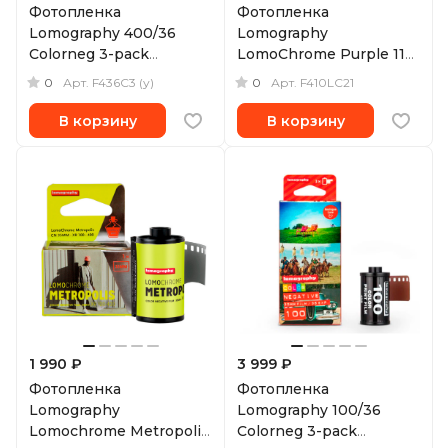
Фотопленка
Фотопленка
Lomography 400/36
Lomography
Colorneg 3-pack
LomoChrome Purple 110
(уцененный)
ISO 100-400, 24 кадра
0
0
Арт.
F436C3 (у)
Арт.
F410LC21
В корзину
В корзину
1 990 ₽
3 999 ₽
Фотопленка
Фотопленка
Lomography
Lomography 100/36
Lomochrome Metropolis
Colorneg 3-pack