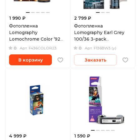
1 990 ₽
2 799 ₽
Фотопленка
Фотопленка
Lomography
Lomography Earl Grey
Lomochrome Color ’92
100/36 3-pack
Sun-kissed 135, ISO 400,
(уцененный)
0
0
Арт.
F436COLOR23
Арт.
F136BW3 (у)
36 кадров
В корзину
Заказать
4 999 ₽
1 590 ₽