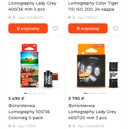
Lomography Lady Grey
Lomography Color Tiger
400/36 mm 3 pcs
110 ISO 200, 24 кадра
0
0
Арт.
F436BW3
Арт.
F110C1
В корзину
В корзину
5 490 ₽
3 790 ₽
Фотопленка
Фотопленка
Lomography 100/36
Lomography Lady Grey
Colorneg 3-pack
400/120 mm 3 pcs
0
0
Арт.
F3361
Арт.
F4120BW3