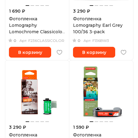
1 690 ₽
3 290 ₽
Фотопленка
Фотопленка
Lomography
Lomography Earl Grey
Lomochrome Classicolor
100/36 3-pack
200 135/36
0
0
Арт.
F236CLASSICOLOR
Арт.
F136BW3
В корзину
В корзину
3 290 ₽
1 590 ₽
Фотопленка
Фотопленка