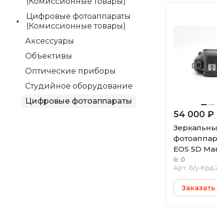
(Комиссионные товары)
Цифровые фотоаппараты
(Комиссионные товары)
Аксессуары
Объективы
Оптические приборы
Студийное оборудование
Цифровые фотоаппараты
54 000 ₽
Зеркальн
фотоаппар
EOS 5D Mar
(cостояние 
0
Арт.
б/у-Крд 
Заказать