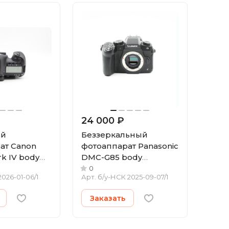
24 000 ₽
ый
Беззеркальный
ат Canon
фотоаппарат Panasonic
k IV body
DMC-G85 body
4-) (б/у)
(состояние 4) (б/у)
0
2026-01-06/1
Арт.
б/у-НСК 2025-09-07/1
Заказать