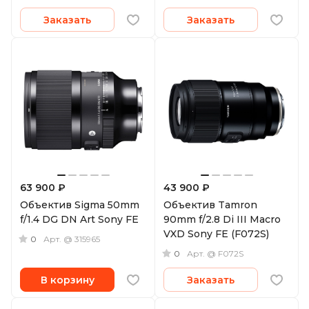
Заказать
Заказать
63 900 ₽
43 900 ₽
Объектив Sigma 50mm
Объектив Tamron
f/1.4 DG DN Art Sony FE
90mm f/2.8 Di III Macro
VXD Sony FE (F072S)
0
Арт.
@ 315965
0
Арт.
@ F072S
В корзину
Заказать