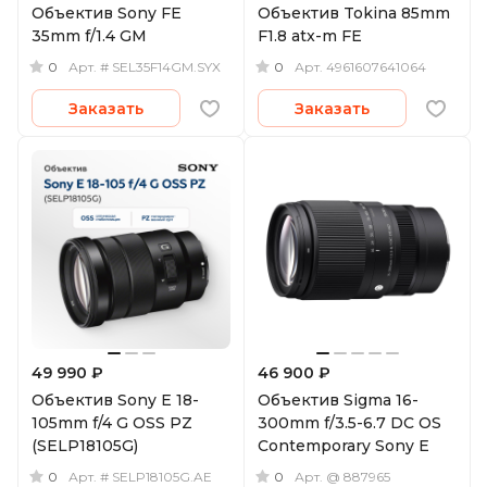
Объектив Sony FE
Объектив Tokina 85mm
35mm f/1.4 GM
F1.8 atx-m FE
0
0
Арт.
# SEL35F14GM.SYX
Арт.
4961607641064
Заказать
Заказать
49 990 ₽
46 900 ₽
Объектив Sony E 18-
Объектив Sigma 16-
105mm f/4 G OSS PZ
300mm f/3.5-6.7 DC OS
(SELP18105G)
Contemporary Sony E
0
0
Арт.
# SELP18105G.AE
Арт.
@ 887965