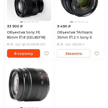
33 900 ₽
9 490 ₽
Объектив Sony FE
Объектив 7Artisans
85mm f/1.8 (SEL85F18)
35mm f/1.2 II Sony E
0
0
Арт.
@ SEL85F18.SYX
Арт.
A801B-II
В корзину
Заказать