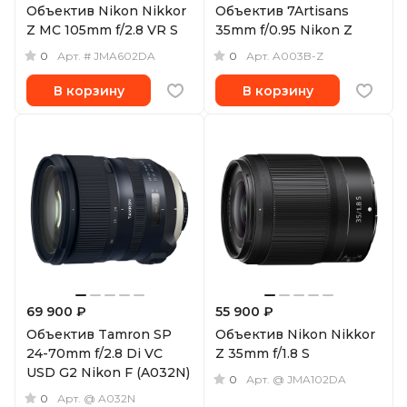
Объектив Nikon Nikkor
Объектив 7Artisans
Z MC 105mm f/2.8 VR S
35mm f/0.95 Nikon Z
0
0
Арт.
# JMA602DA
Арт.
A003B-Z
В корзину
В корзину
69 900 ₽
55 900 ₽
Объектив Tamron SP
Объектив Nikon Nikkor
24-70mm f/2.8 Di VC
Z 35mm f/1.8 S
USD G2 Nikon F (A032N)
0
Арт.
@ JMA102DA
0
Арт.
@ A032N