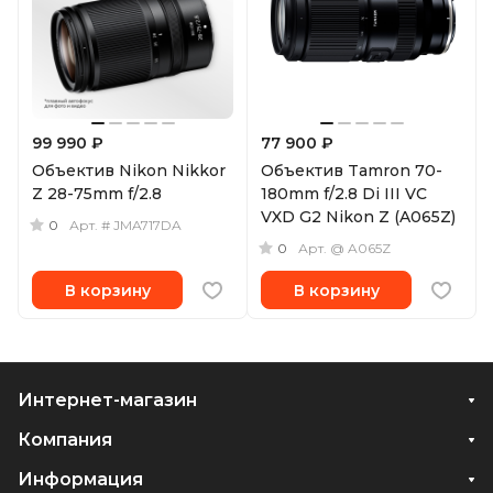
99 990 ₽
77 900 ₽
Объектив Nikon Nikkor
Объектив Tamron 70-
Z 28-75mm f/2.8
180mm f/2.8 Di III VC
VXD G2 Nikon Z (A065Z)
0
Арт.
# JMA717DA
0
Арт.
@ A065Z
В корзину
В корзину
Интернет-магазин
Компания
Информация