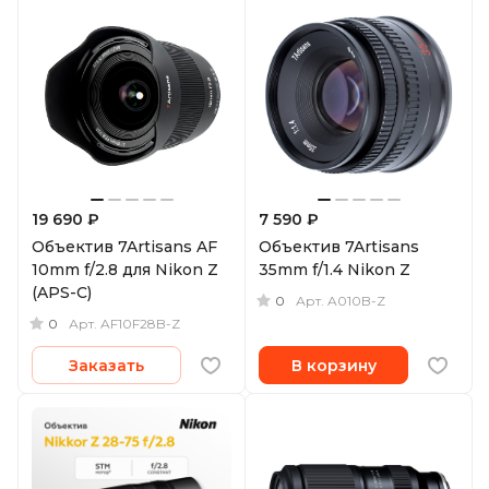
19 690 ₽
7 590 ₽
Объектив 7Artisans AF
Объектив 7Artisans
10mm f/2.8 для Nikon Z
35mm f/1.4 Nikon Z
(APS-C)
0
Арт.
A010B-Z
0
Арт.
AF10F28B-Z
Заказать
В корзину