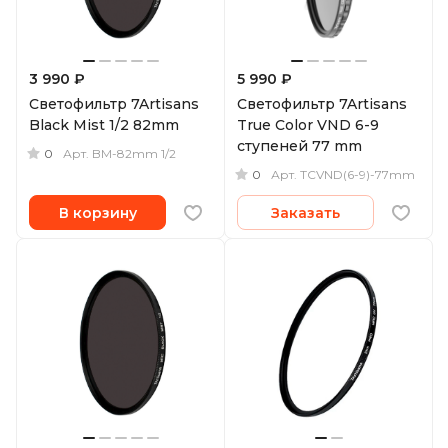
3 990 ₽
5 990 ₽
Светофильтр 7Artisans
Светофильтр 7Artisans
Black Mist 1/2 82mm
True Color VND 6-9
ступеней 77 mm
0
Арт.
BM-82mm 1/2
0
Арт.
TCVND(6-9)-77mm
В корзину
Заказать