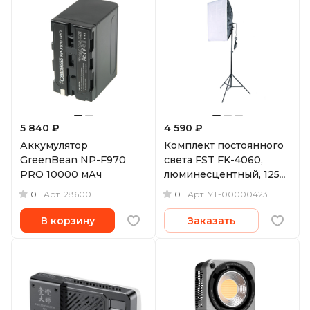
5 840 ₽
4 590 ₽
Аккумулятор
Комплект постоянного
GreenBean NP-F970
света FST FK-4060,
PRO 10000 мАч
люминесцентный, 125
Вт, 40х60 см
0
0
Арт.
28600
Арт.
УТ-00000423
В корзину
Заказать