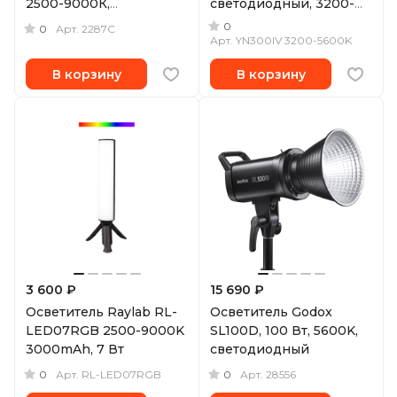
2500-9000К,
светодиодный, 3200-
светодиодный
5600K, RGB, 18 Вт
0
0
Арт.
2287C
Арт.
YN300IV 3200-5600K
В корзину
В корзину
3 600 ₽
15 690 ₽
Осветитель Raylab RL-
Осветитель Godox
LED07RGB 2500-9000K
SL100D, 100 Вт, 5600K,
3000mAh, 7 Вт
светодиодный
0
0
Арт.
RL-LED07RGB
Арт.
28556