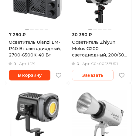
7 290 ₽
30 390 ₽
Осветитель Ulanzi LM-
Осветитель Zhiyun
P40 Bi, светодиодный,
Molus G200,
2700-6500К, 40 Вт
светодиодный, 200/300
Вт, 2700-6500К
0
0
Арт.
L129
Арт.
C040023EUR1
В корзину
Заказать