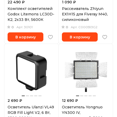
22 490 ₽
1 090 ₽
Комплект осветителей
Рассеиватель Zhiyun
Godox Litemons LC30D-
EX1H15 для Fiveray M40,
K2, 2х33 Вт, 5600К
силиконовый
0
0
Арт.
30101
Арт.
C000593G2
В корзину
В корзину
2 690 ₽
12 690 ₽
Осветитель Ulanzi VL49
Осветитель Yongnuo
RGB Fill Light V2, 6 Вт,
YN300 IV,