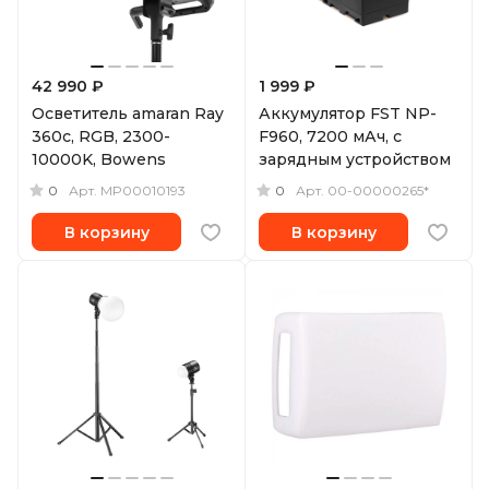
42 990 ₽
1 999 ₽
Осветитель amaran Ray
Аккумулятор FST NP-
360c, RGB, 2300-
F960, 7200 мАч, с
10000K, Bowens
зарядным устройством
0
0
Арт.
MP00010193
Арт.
00-00000265*
В корзину
В корзину