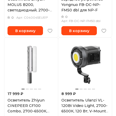
MOLUS B200,
Yongnuo FB-DC-NP-
светодиодный, 2700-
FM50 dbl для NP-F
6500К, 200 Вт
0
0
Арт.
C040045EUR1*
Арт.
FB-DC-NP-FM50 dbl
В корзину
В корзину
17 999 ₽
8 999 ₽
Осветитель Zhiyun
Осветитель Ulanzi VL-
CINEPEER CF100
120Bi Video Light, 2700-
Combo, 2700-6500К,
6500К, 120 Вт, V-Mount