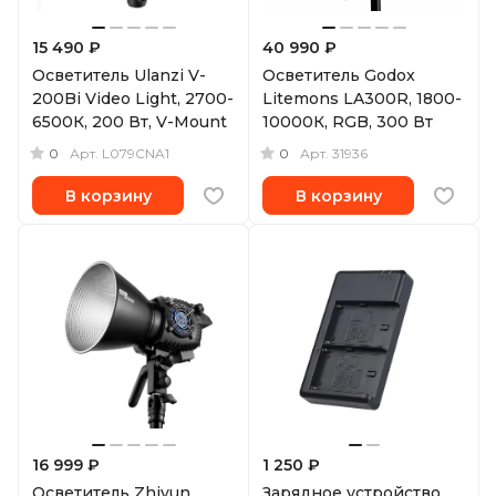
15 490 ₽
40 990 ₽
Осветитель Ulanzi V-
Осветитель Godox
200Bi Video Light, 2700-
Litemons LA300R, 1800-
6500К, 200 Вт, V-Mount
10000К, RGB, 300 Вт
0
0
Арт.
L079CNA1
Арт.
31936
В корзину
В корзину
16 999 ₽
1 250 ₽
Осветитель Zhiyun
Зарядное устройство